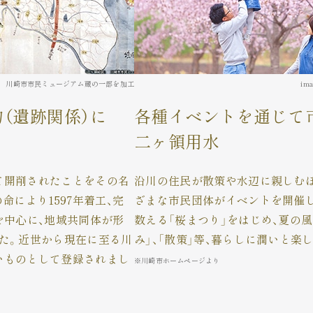
」 川崎市市民ミュージアム蔵の一部を加工
ima
物
（遺跡関係）に
各種イベントを通じて
二ヶ領用水
て開削されたことをその名
沿川の住民が散策や水辺に親しむ
命により1597年着工、完
ざまな市民団体がイベントを開催して
を中心に、地域共同体が形
数える「桜まつり」をはじめ、夏の風
た。近世から現在に至る川
み」、「散策」等、暮らしに潤いと楽
いものとして登録されまし
※川崎市ホームページより