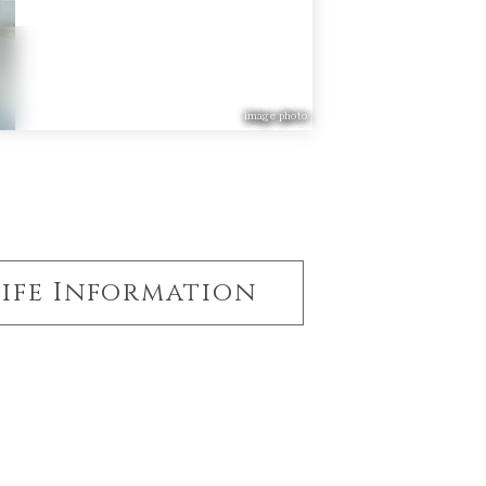
image photo
Life Information