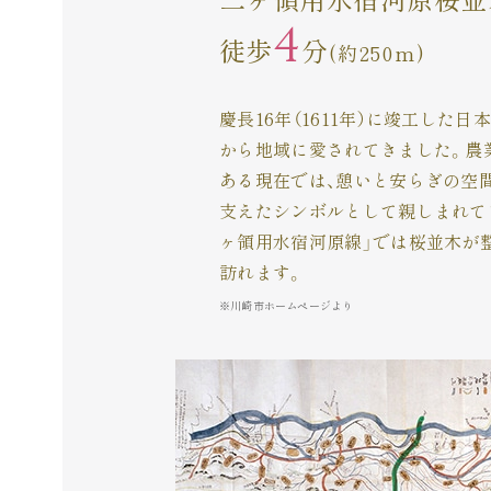
4
徒歩
分
(約250m)
慶長16年（1611年）に竣工した
から地域に愛されてきました。農
ある現在では、憩いと安らぎの空
支えたシンボルとして親しまれて
ヶ領用水宿河原線」では桜並木が
訪れます。
※川崎市ホームページより