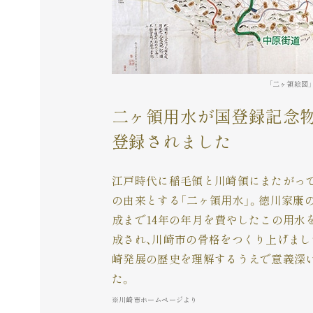
「二ヶ領絵図
二ヶ領用水が国登録記念
登録されました
江戸時代に稲毛領と川崎領にまたがっ
の由来とする「二ヶ領用水」。徳川家康の
成まで14年の年月を費やしたこの用水
成され、川崎市の骨格をつくり上げまし
崎発展の歴史を理解するうえで意義深
た。
※川崎市ホームページより