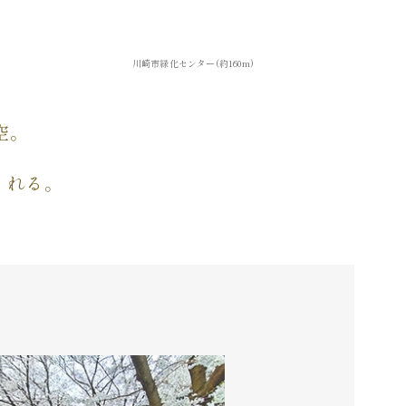
川崎市緑化センター(約160m)
空。
くれる。