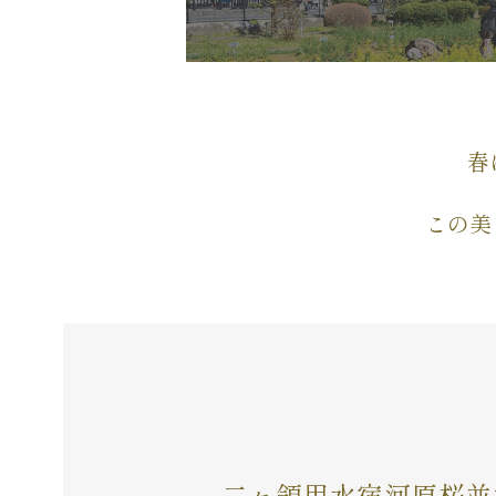
春
この美
二ヶ領用水宿河原桜並