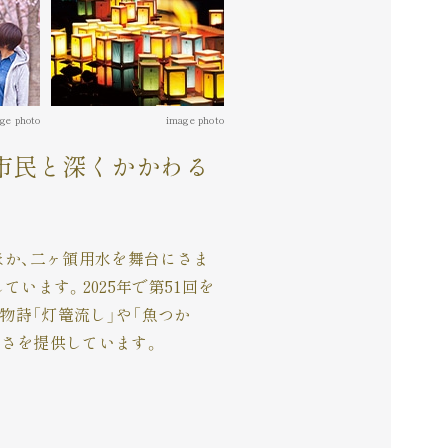
ge photo
image photo
市民と
深くかかわる
ほか、二ヶ領用水を舞台にさま
います。2025年で第51回を
物詩「灯篭流し」や「魚つか
しさを提供しています。