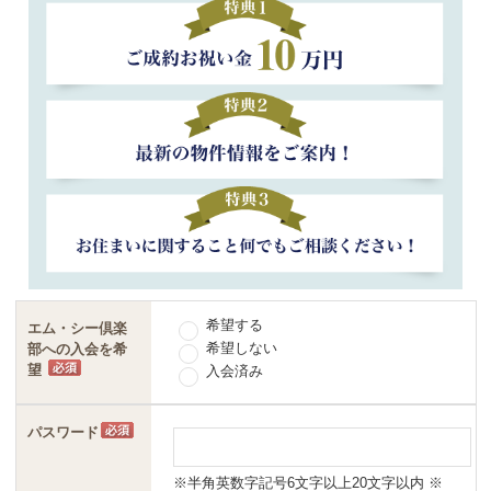
希望する
エム・シー倶楽
希望しない
部への入会を希
望
入会済み
パスワード
※半角英数字記号6文字以上20文字以内 ※