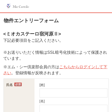
物件エントリーフォーム
<ミオカステーロ宿河原Ⅱ
>
下記必要項目をご記入ください。
※お送りいただく情報はSSL暗号化技術によって保護され
ています。
※エム・シー倶楽部会員の方は
こちらからログインして下
さい
。登録情報が反映されます。
氏名
[姓]
[名]