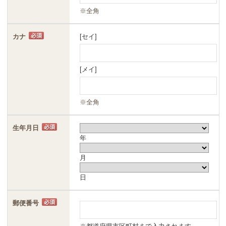
※全角
カナ
[セイ]
[メイ]
※全角
生年月日
年
月
日
郵便番号