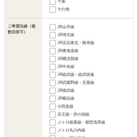
千葉
その他
ご希望沿線（複
JR山手線
数回答可）
JR埼京線
JR京浜東北・根岸線
JR東海道線
JR横須賀線
JR中央線
JR総武線・総武快速
JR武蔵野線・京葉線
JR南武線
JR横浜線
小田急線
京王線・井の頭線
メトロ銀座線・都営浅草線
メトロ丸の内線