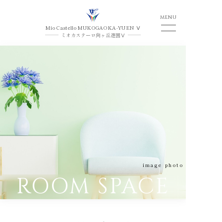
MENU
CLOSE
Mio Castello
MUKOGAOKA-YUEN Ⅴ
ミオカステーロ向ヶ丘遊園Ⅴ
image photo
ROOM SPACE