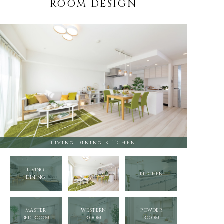
ROOM DESIGN
Living Dining KITCHEN
LIVING
KITCHEN
DINING
MASTER
WESTERN
POWDER
BED ROOM
ROOM
ROOM