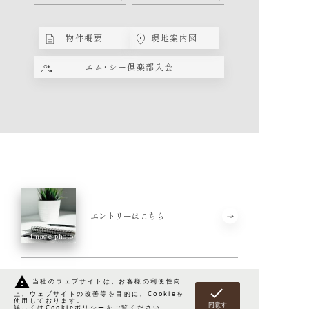
物件概要
現地案内図
エム・シー倶楽部入会
エントリーはこちら
image photo
warning
当社のウェブサイトは、お客様の利便性向
check
上、ウェブサイトの改善等を目的に、Cookieを
使用しております。
同意す
エントリー後の
ご案内の流れ
詳しくは
Cookieポリシー
をご覧ください。