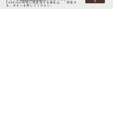
る
Cookieの利用に同意頂ける場合は、「同意す
る」ボタンを押してください。
image photo
来場予約はこちら
image photo
※掲載の写真はコンセプトルーム（別物件のモデルルーム）
であり、本物件のものではありませんが、キッチン・水まわり
等の住設備、建具・フローリング等が同仕様となりますので
参考写真として掲載しております。（2023年6月・9月・12月・
2024年1月・9月撮影）一部仕様が異なる場合がございます。
また、一部CG加工を施しております。
※家具・調度品は販売価格に含まれません。また施工上、多少