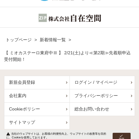
トップページ
>
新着情報一覧
>
【 ミオカステーロ東府中Ⅲ 】 2/21(土)より≪第2期≫先着順申込
受付開始！
新規会員登録
ログイン / マイページ
会社案内
プライバシーポリシー
Cookieポリシー
総合お問い合わせ
サイトマップ
warning
当社のウェブサイトは、お客様の利便性向上、ウェブサイトの改善等を目的
check
に、Cookieを使用しております。
Copyright (C) Yamada Corp. All Rights Reserved