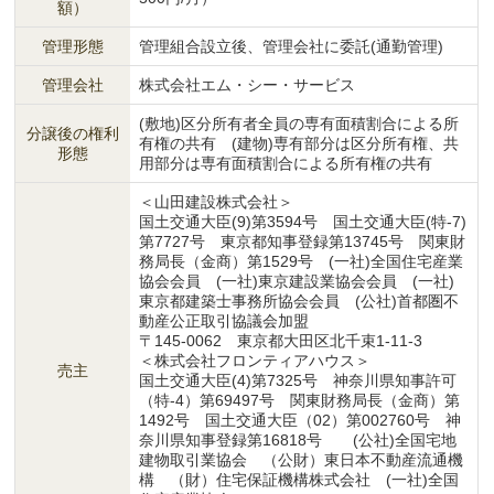
額）
管理形態
管理組合設立後、管理会社に委託(通勤管理)
管理会社
株式会社エム・シー・サービス
(敷地)区分所有者全員の専有面積割合による所
分譲後の権利
有権の共有 (建物)専有部分は区分所有権、共
形態
用部分は専有面積割合による所有権の共有
＜山田建設株式会社＞
国土交通大臣(9)第3594号 国土交通大臣(特-7)
第7727号 東京都知事登録第13745号 関東財
務局長（金商）第1529号 (一社)全国住宅産業
協会会員 (一社)東京建設業協会会員 (一社)
東京都建築士事務所協会会員 (公社)首都圏不
動産公正取引協議会加盟
〒145-0062 東京都大田区北千束1-11-3
＜株式会社フロンティアハウス＞
売主
国土交通大臣(4)第7325号 神奈川県知事許可
（特-4）第69497号 関東財務局長（金商）第
1492号 国土交通大臣（02）第002760号 神
奈川県知事登録第16818号 (公社)全国宅地
建物取引業協会 （公財）東日本不動産流通機
構 （財）住宅保証機構株式会社 (一社)全国