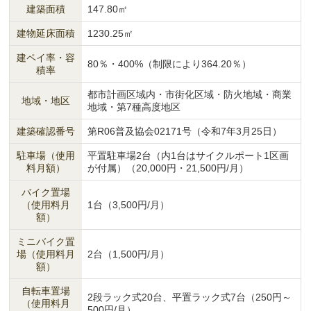
建築面積
147.80㎡
建物延床面積
1230.25㎡
建ペイ率・容
80％・400%（制限により364.20％）
積率
都市計画区域内・市街化区域・防火地域・商業
地域・地区
地域・第7種高度地区
建築確認番号
第R06普及協会02171号（令和7年3月25日）
駐車場（使用
平置駐車場2台（内1台はサイクルポート1区画
料月額）
が付属）（20,000円・21,500円/月）
バイク置場
（使用料月
1台（3,500円/月）
額）
ミニバイク置
場（使用料月
2台（1,500円/月）
額）
自転車置場
2段ラック式20台、平置ラック式7台（250円～
（使用料月
500円/月）