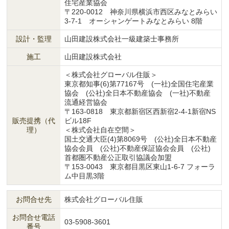
住宅産業協会
〒220-0012 神奈川県横浜市西区みなとみらい
3-7-1 オーシャンゲートみなとみらい 8階
設計・監理
山田建設株式会社一級建築士事務所
施工
山田建設株式会社
＜株式会社グローバル住販＞
東京都知事(6)第77167号 (一社)全国住宅産業
協会 (公社)全日本不動産協会 (一社)不動産
流通経営協会
〒163-0818 東京都新宿区西新宿2-4-1新宿NS
販売提携（代
ビル18F
理）
＜株式会社自在空間＞
国土交通大臣(4)第8069号 (公社)全日本不動産
協会会員 (公社)不動産保証協会会員 (公社)
首都圏不動産公正取引協議会加盟
〒153-0043 東京都目黒区東山1-6-7 フォーラ
ム中目黒3階
お問合せ先
株式会社グローバル住販
お問合せ電話
03-5908-3601
番号